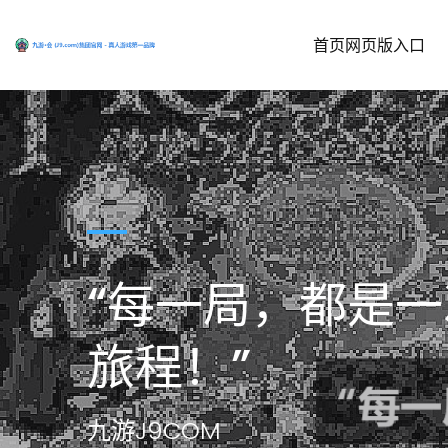
首页网页版入口
“每一局，都是
旅程！”
九游J9COM