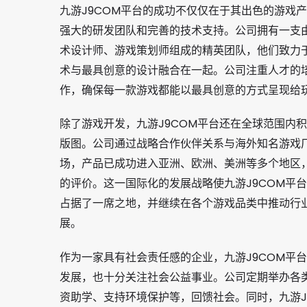
九游J9COM平台
的成功不仅仅在于其出色的游戏产
强大的研发团队和完善的技术支持。公司拥有一支
术设计师、游戏策划师组成的精英团队，他们致力
术与最具创意的设计融合在一起。公司注重人才的
作，确保每一款游戏都能以最具创意的方式呈现给
除了游戏开发，
九游J9COM平台
还在全球范围内积
版图。公司通过战略合作伙伴关系与海外知名游戏
场，产品已成功进入亚洲、欧洲、美洲等多个地区
的评价。这一国际化的发展战略使
九游J9COM平台
占据了一席之地，并继续在各个游戏品类中推动行
展。
作为一家具有社会责任感的企业，
九游J9COM平台
发展，也十分关注社会公益事业。公司定期举办各
资助学、支持环境保护等，回馈社会。同时，
九游J