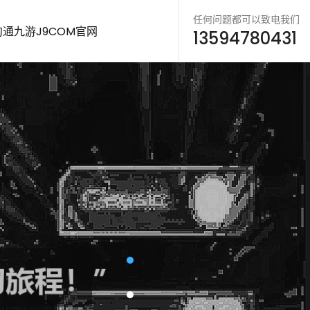
任何问题都可以致电我们
沟通九游J9COM官网
13594780431